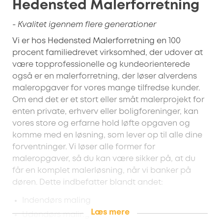
Hedensted Malerforretning
- Kvalitet igennem flere generationer
Vi er hos Hedensted Malerforretning en 100
procent familiedrevet virksomhed, der udover at
være topprofessionelle og kundeorienterede
også er en malerforretning, der løser alverdens
maleropgaver for vores mange tilfredse kunder.
Om end det er et stort eller småt malerprojekt for
enten private, erhverv eller boligforeninger, kan
vores store og erfarne hold løfte opgaven og
komme med en løsning, som lever op til alle dine
forventninger. Vi løser alle former for
maleropgaver, så du kan være sikker på, at du
får en komplet malerløsning, når vi banker på
døren. Dette indbefatter blandt andet:
Indendørs maling
Læs mere
Udendørs maling