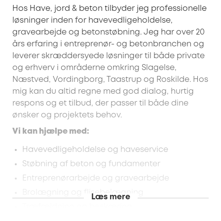
Hos Have, jord & beton tilbyder jeg professionelle
løsninger inden for havevedligeholdelse,
gravearbejde og betonstøbning. Jeg har over 20
års erfaring i entreprenør- og betonbranchen og
leverer skræddersyede løsninger til både private
og erhverv i områderne omkring Slagelse,
Næstved, Vordingborg, Taastrup og Roskilde. Hos
mig kan du altid regne med god dialog, hurtig
respons og et tilbud, der passer til både dine
ønsker og projektets behov.
Vi kan hjælpe med:
Havevedligeholdelse og haveservice
Støbning af beton og fundamenter
Entreprenørarbejde og gravearbejde
Brolægning og flisebelægning
Læs mere
Træfældning og beskæring