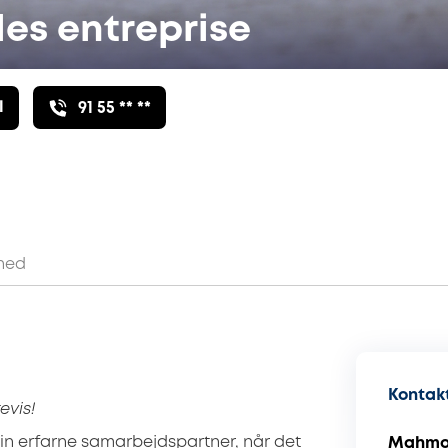
les entreprise
l
91 55 ** **
hed
Kontakt
evis!
din erfarne samarbejdspartner, når det
Mahmou