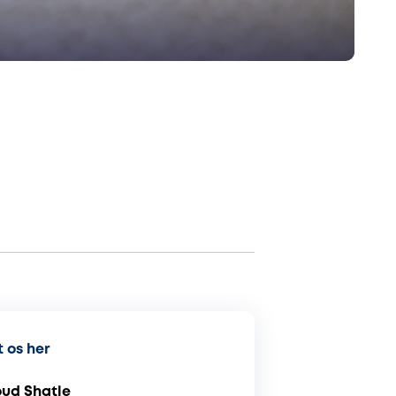
 os her
d Shatle