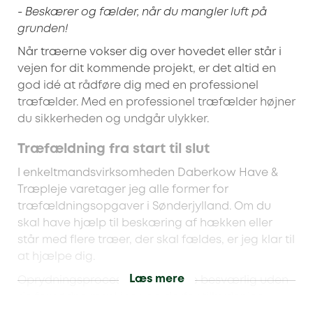
- Beskærer og fælder, når du mangler luft på
grunden!
Når træerne vokser dig over hovedet eller står i
vejen for dit kommende projekt, er det altid en
god idé at rådføre dig med en professionel
træfælder. Med en professionel træfælder højner
du sikkerheden og undgår ulykker.
Træfældning fra start til slut
I enkeltmandsvirksomheden Daberkow Have &
Træpleje varetager jeg alle former for
træfældningsopgaver i Sønderjylland. Om du
skal have hjælp til beskæring af hækken eller
står med flere træer, der skal fældes, er jeg klar til
at hjælpe dig.
Læs mere
Oprydningsprocessen kan være besværlig uden
de fornødne maskiner, og derfor tilbyder jeg