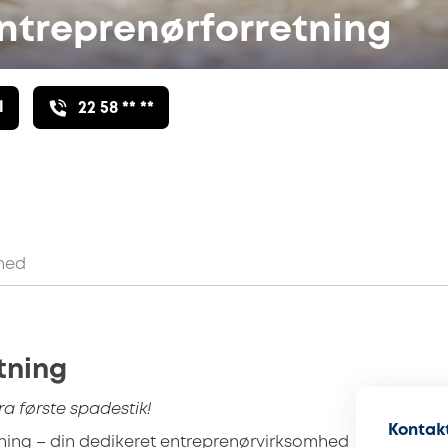
ntreprenørforretning
l
22 58 ** **
hed
tning
ra første spadestik!
Kontakt
ning – din dedikeret entreprenørvirksomhed