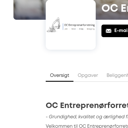
OC E
E-mai
Oversigt
Opgaver
Beliggen
OC Entreprenørforre
- Grundighed, kvalitet og ærlighed f
Velkommen til OC Entreprenørforret