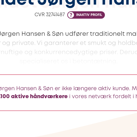
maet Jørgen Han
CVR
32741487
INAKTIV PROFIL
Jørgen Hansen & Søn udfører traditionelt ma
og private. Vi garanterer et smukt og holdbar
rnuftige og konkurrencedygtige priser. Derud
specialiseret os i betontætning.
rgen Hansen & Søn er ikke længere aktiv kunde. Me
.100 aktive håndværkere
i vores netværk fordelt i 