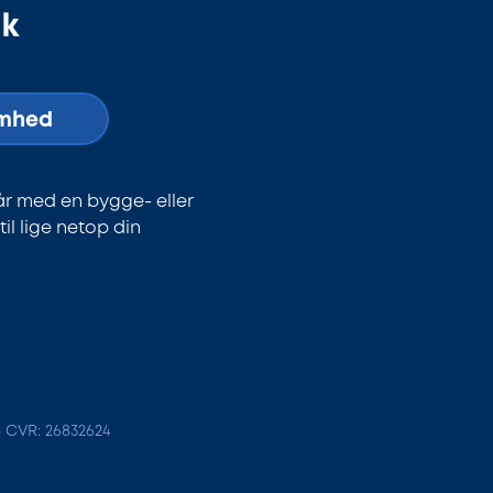
dk
omhed
år med en bygge- eller
l lige netop din
- CVR: 26832624