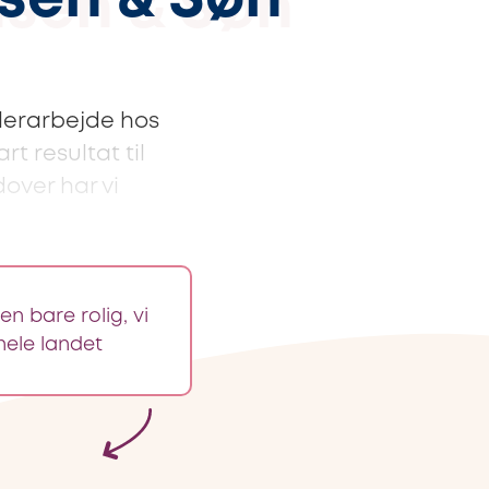
sen & Søn
lerarbejde hos
t resultat til
over har vi
n bare rolig, vi
hele landet