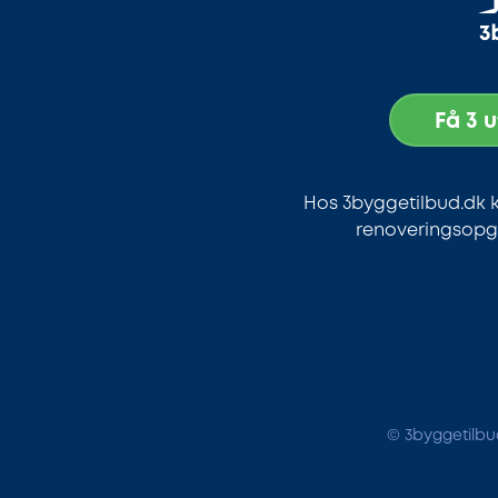
Få 3 
Hos 3byggetilbud.dk k
renoveringsopga
© 3byggetilbud