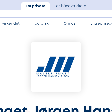
For private
For håndværkere
 virker det
Udforsk
Om os
Entrepriseg