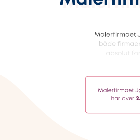
Malerfir
Malerfirmaet 
både firmaer 
absolut fo
Malerfirmaet Jø
har over
2