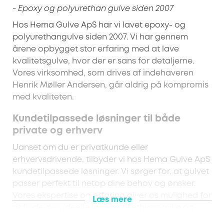
- Epoxy og polyurethan gulve siden 2007
Hos Hema Gulve ApS har vi lavet epoxy- og
polyurethangulve siden 2007. Vi har gennem
årene opbygget stor erfaring med at lave
kvalitetsgulve, hvor der er sans for detaljerne.
Vores virksomhed, som drives af indehaveren
Henrik Møller Andersen, går aldrig på kompromis
med kvaliteten.
Kundetilpassede løsninger til både
private og erhverv
Uanset om du er privatkunde eller
erhvervsdrivende, tilbyder vi hos Hema Gulve ApS
kundetilpassede løsninger. Vi sørger for, at gulvet
passer perfekt til netop dine behov og ønsker.
Vores ekspertise og erfaring giver os mulighed for
Læs mere
at finde den ideelle løsning til ethvert miljø og
formål.