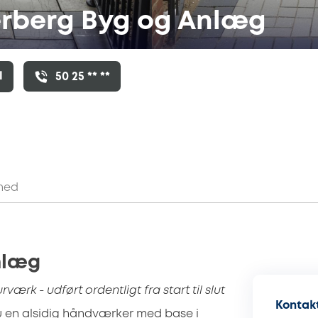
rberg Byg og Anlæg
l
50 25 ** **
hed
nlæg
rværk - udført ordentligt fra start til slut
Kontakt
 en alsidig håndværker med base i