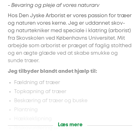
- Bevaring og pleje af vores naturarv
Hos Den Jyske Arborist er vores passion for træer
og naturen vores kerne. Jeg er uddannet skov-
og naturtekniker med speciale i klatring (arborist)
fra Skovskolen ved Københavns Universitet. Mit
arbejde som arborist er præget af faglig stolthed
og en ægte glæde ved at skabe smukke og
sunde træer.
Jeg tilbyder blandt andet hjælp til:
Fældning af træer
Topkapning af træer
Beskæring af træer og buske
Plantning
Hækkeklipning
Læs mere
Risikovurdering af træer
Udrykning ved stormfald