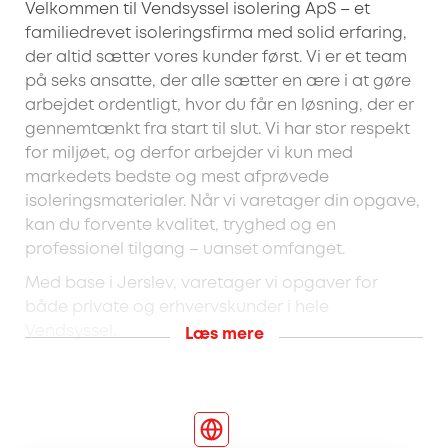
Velkommen til Vendsyssel isolering ApS – et
familiedrevet isoleringsfirma med solid erfaring,
der altid sætter vores kunder først. Vi er et team
på seks ansatte, der alle sætter en ære i at gøre
arbejdet ordentligt, hvor du får en løsning, der er
gennemtænkt fra start til slut. Vi har stor respekt
for miljøet, og derfor arbejder vi kun med
markedets bedste og mest afprøvede
isoleringsmaterialer. Når vi varetager din opgave,
kan du forvente kvalitet, tryghed og en
professionel tilgang – uanset omfanget.
Med base i Jerslev, varetager vi opgaver for
både private og erhvervskunder i hele
Vendsyssel.
Læs mere
Eksempler på opgaver Vendsyssel isolering ApS
hjælper dig med:
Hulmursisolering til private og
erhvervskunder