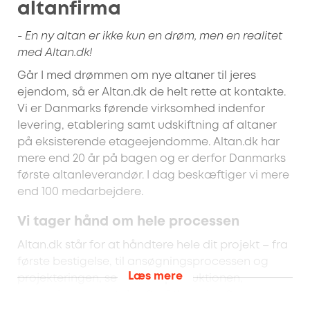
altanfirma
- En ny altan er ikke kun en drøm, men en realitet
med Altan.dk!
Går I med drømmen om nye altaner til jeres
ejendom, så er Altan.dk de helt rette at kontakte.
Vi er Danmarks førende virksomhed indenfor
levering, etablering samt udskiftning af altaner
på eksisterende etageejendomme. Altan.dk har
mere end 20 år på bagen og er derfor Danmarks
første altanleverandør. I dag beskæftiger vi mere
end 100 medarbejdere.
Vi tager hånd om hele processen
Altan.dk står for at håndtere hele dit projekt – fra
første bestigelse, til ansøgningsprocessen og
Læs mere
projekteringen, selve altanproduktionen,
monteringen samt de efterfølgende eftersyn, som