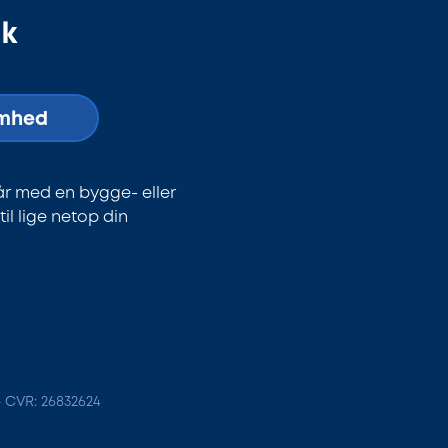
dk
omhed
år med en bygge- eller
l lige netop din
- CVR: 26832624