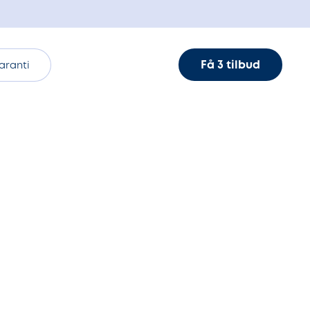
Få 3 tilbud
aranti