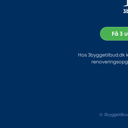
Få 3 
Hos 3byggetilbud.dk k
renoveringsopga
© 3byggetilbud