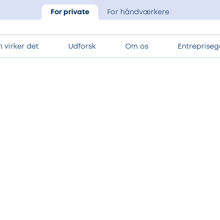
For private
For håndværkere
 virker det
Udforsk
Om os
Entrepriseg