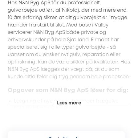
Hos N&N Byg ApS får du professionelt
gulvarbejde udført af Nikolaj, der med mere end
10 års erfaring sikrer, at dit gulvprojekt er i trygge
hænder fra start til slut. Med base i Valby
servicerer N&N Byg ApS både private og
erhvervskunder på hele Sjælland. Firmaet har
specialiseret sig i alle typer gulvarbejde - så
uanset om du ønsker nyt gulv, reparation eller
opfriskning, kan du være sikker på kvaliteten. Hos
N&N Byg ApS lægges der vægt på, at du som
kunde altid føler dig tryg gennem hele processen.
Opgaver som N&N Byg ApS løser for dig:
Lægning af nye gulve - herunder trægulve
Læs mere
som sildeben og klikgulve
Lægning af vinylgulve
Opstrygning og efterbehandling af
eksisterende gulve