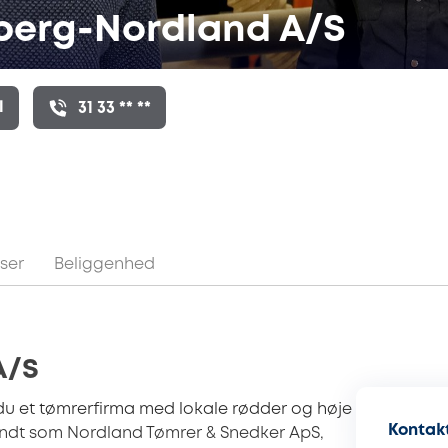
berg-Nordland A/S
l
31 33 ** **
ser
Beliggenhed
 A/S
u et tømrerfirma med lokale rødder og høje
Kontakt
kendt som Nordland Tømrer & Snedker ApS,