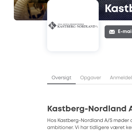
Kast
E-mai
Oversigt
Opgaver
Anmeldel
Kastberg-Nordland
Hos Kastberg-Nordland A/S møder d
ambitioner. Vi har tidligere været 