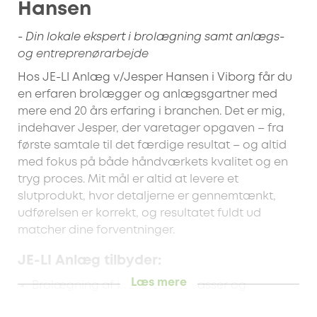
Hansen
- Din lokale ekspert i brolægning samt anlægs-
og entreprenørarbejde
Hos JE-LI Anlæg v/Jesper Hansen i Viborg får du
en erfaren brolægger og anlægsgartner med
mere end 20 års erfaring i branchen. Det er mig,
indehaver Jesper, der varetager opgaven – fra
første samtale til det færdige resultat – og altid
med fokus på både håndværkets kvalitet og en
tryg proces. Mit mål er altid at levere et
slutprodukt, hvor detaljerne er gennemtænkt,
udførelsen er korrekt, og resultatet fuldt ud
matcher dine forventninger.
JE-LI Anlæg tilbyder:
Læs mere
Brolægning af indkørsler, terrasser og
gangstier